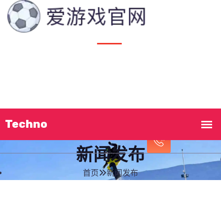
首页
知道
爱游戏
产品总览
新闻发布
立即致电!
服务方向
联络
爱游戏体育
17429745655
新闻发布
首页
新闻发布