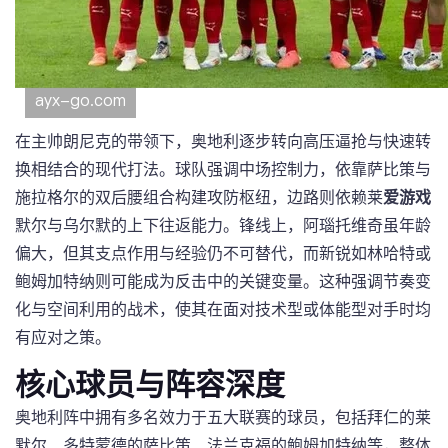
在主帅朗尼克的带领下，奥地利逐步转向高压逼抢与快速转
换相结合的现代打法。球队强调中场控制力，依靠萨比策与
施拉格尔的双后腰组合构建攻防枢纽，边路则依赖莱
爱游戏
默尔与乌尔默的上下往返能力。锋线上，阿瑙托维奇虽年龄
偏大，但其支点作用与经验仍不可替代，而新锐如林哈特或
鲍姆加特纳则可能成为反击中的关键变量。这种强调节奏变
化与空间利用的战术，使其在面对技术型或体能型对手时均
有应对之策。
核心球员与阵容深度
奥地利阵中拥有多名效力于五大联赛的球员，包括拜仁的莱
默尔、多特蒙德的萨比策、法兰克福的鲍姆加特纳等，整体