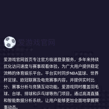
爱游戏官网首页专注官方极速登录服务，多年来持续
优化访问速度与赛事观看体验，为广大用户提供稳定
流畅的体育娱乐平台。平台实时同步NBA篮球、世界
杯足球、欧冠联赛及电竞赛事内容，并提供实时比
分、赛事分析与竞猜互动功能。爱游戏同时覆盖羽毛
球、台球、排球和乒乓球等热门项目，通过高清直播
和智能数据分析系统，让用户能够更加全面地掌握赛
事动态。