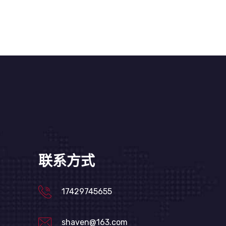
联系方式
17429745655
shaven@163.com