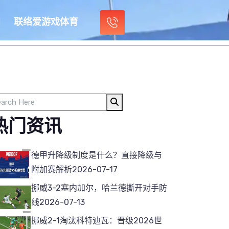
向
联络
爱游戏体育
热门资讯
德甲升降级制度是什么？直接降级与
附加赛解析
2026-07-17
挪威3-2塞内加尔，哈兰德撕开对手防
线
2026-07-13
挪威2-1淘汰科特迪瓦：晋级2026世