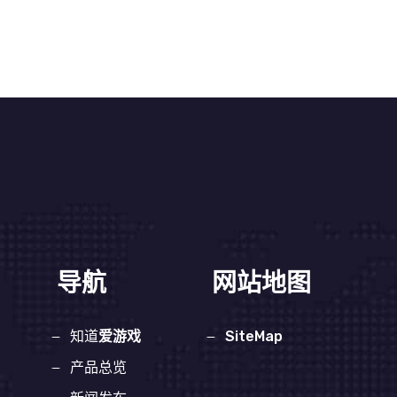
导航
网站地图
知道
爱游戏
SiteMap
产品总览