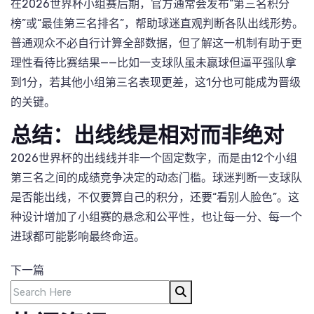
在2026世界杯小组赛后期，官方通常会发布“第三名积分
榜”或“最佳第三名排名”，帮助球迷直观判断各队出线形势。
普通观众不必自行计算全部数据，但了解这一机制有助于更
理性看待比赛结果——比如一支球队虽未赢球但逼平强队拿
到1分，若其他小组第三名表现更差，这1分也可能成为晋级
的关键。
总结：出线线是相对而非绝对
2026世界杯的出线线并非一个固定数字，而是由12个小组
第三名之间的成绩竞争决定的动态门槛。球迷判断一支球队
是否能出线，不仅要算自己的积分，还要“看别人脸色”。这
种设计增加了小组赛的悬念和公平性，也让每一分、每一个
进球都可能影响最终命运。
下一篇