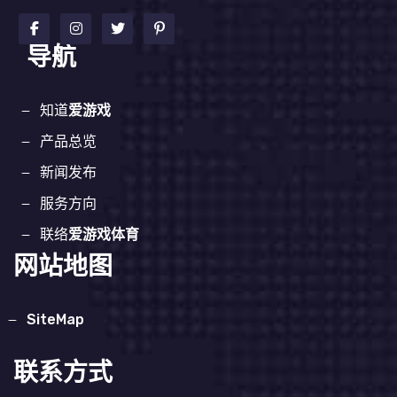
导航
知道
爱游戏
产品总览
新闻发布
服务方向
联络
爱游戏体育
网站地图
SiteMap
联系方式