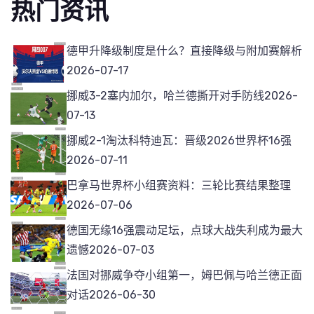
热门资讯
德甲升降级制度是什么？直接降级与附加赛解析
2026-07-17
挪威3-2塞内加尔，哈兰德撕开对手防线
2026-
07-13
挪威2-1淘汰科特迪瓦：晋级2026世界杯16强
2026-07-11
巴拿马世界杯小组赛资料：三轮比赛结果整理
2026-07-06
德国无缘16强震动足坛，点球大战失利成为最大
遗憾
2026-07-03
法国对挪威争夺小组第一，姆巴佩与哈兰德正面
对话
2026-06-30