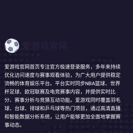
爱游戏官网首页专注官方极速登录服务，多年来持续
优化访问速度与赛事观看体验，为广大用户提供稳定
流畅的体育娱乐平台。平台实时同步NBA篮球、世界
杯足球、欧冠联赛及电竞赛事内容，并提供实时比
分、赛事分析与竞猜互动功能。爱游戏同时覆盖羽毛
球、台球、排球和乒乓球等热门项目，通过高清直播
和智能数据分析系统，让用户能够更加全面地掌握赛
事动态。