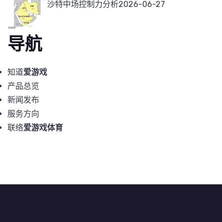
沙特中场控制力分析
2026-06-27
导航
知道
爱游戏
产品总览
新闻发布
服务方向
联络
爱游戏体育