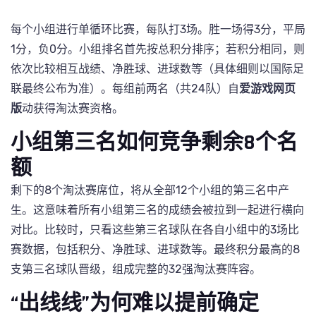
每个小组进行单循环比赛，每队打3场。胜一场得3分，平局
1分，负0分。小组排名首先按总积分排序；若积分相同，则
依次比较相互战绩、净胜球、进球数等（具体细则以国际足
联最终公布为准）。每组前两名（共24队）自
爱游戏网页
版
动获得淘汰赛资格。
小组第三名如何竞争剩余8个名
额
剩下的8个淘汰赛席位，将从全部12个小组的第三名中产
生。这意味着所有小组第三名的成绩会被拉到一起进行横向
对比。比较时，只看这些第三名球队在各自小组中的3场比
赛数据，包括积分、净胜球、进球数等。最终积分最高的8
支第三名球队晋级，组成完整的32强淘汰赛阵容。
“出线线”为何难以提前确定