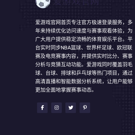
爱游戏官网首页专注官方极速登录服务，多
年来持续优化访问速度与赛事观看体验，为
广大用户提供稳定流畅的体育娱乐平台。平
台实时同步NBA篮球、世界杯足球、欧冠联
赛及电竞赛事内容，并提供实时比分、赛事
分析与竞猜互动功能。爱游戏同时覆盖羽毛
球、台球、排球和乒乓球等热门项目，通过
高清直播和智能数据分析系统，让用户能够
更加全面地掌握赛事动态。