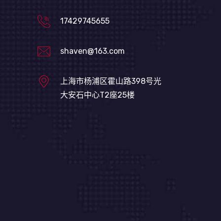
17429745655
shaven@163.com
上海市杨浦区霍山路398号光
大安石中心T2座25楼