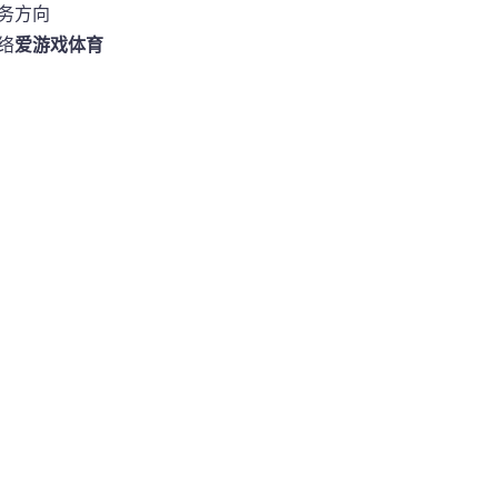
务方向
络
爱游戏体育