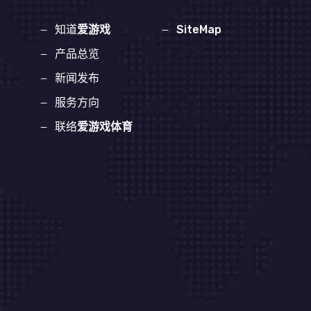
知道
爱游戏
SiteMap
产品总览
新闻发布
服务方向
联络
爱游戏体育