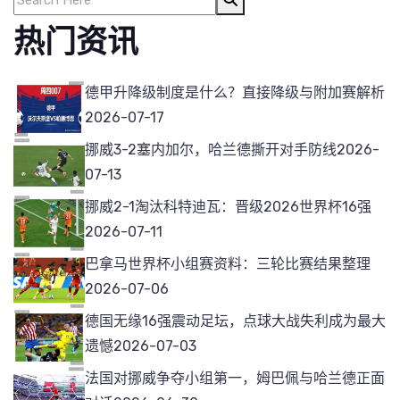
热门资讯
德甲升降级制度是什么？直接降级与附加赛解析
2026-07-17
挪威3-2塞内加尔，哈兰德撕开对手防线
2026-
07-13
挪威2-1淘汰科特迪瓦：晋级2026世界杯16强
2026-07-11
巴拿马世界杯小组赛资料：三轮比赛结果整理
2026-07-06
德国无缘16强震动足坛，点球大战失利成为最大
遗憾
2026-07-03
法国对挪威争夺小组第一，姆巴佩与哈兰德正面