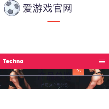
首页
知道
爱游戏
产品总览
新闻发布
立即致电!
服务方向
联络
爱游戏体育
17429745655
产品总览
首页
产品总览