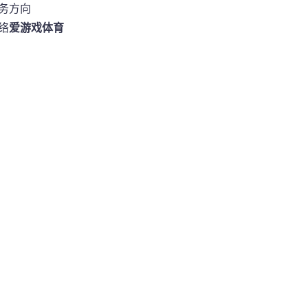
务方向
络
爱游戏体育