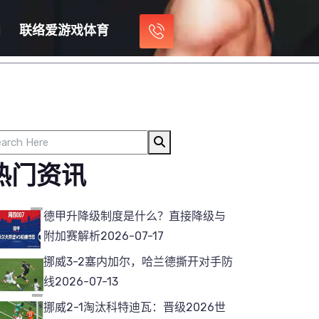
向
联络
爱游戏体育
热门资讯
德甲升降级制度是什么？直接降级与
附加赛解析
2026-07-17
挪威3-2塞内加尔，哈兰德撕开对手防
线
2026-07-13
挪威2-1淘汰科特迪瓦：晋级2026世