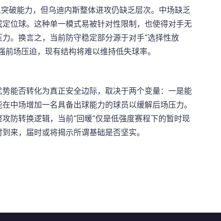
人突破能力，但乌迪内斯整体进攻仍缺乏层次。中场缺乏
或定位球。这种单一模式易被针对性限制，也使得对手无
压力。换言之，当前防守稳定部分源于对手“选择性放
强前场压迫，现有结构将难以维持低失球率。
优势能否转化为真正安全边际，取决于两个变量：一是能
能在中场增加一名具备出球能力的球员以缓解后场压力。
攻防转换逻辑，当前“回暖”仅是低强度赛程下的暂时现
时到来，届时或将揭示所谓基础是否坚实。