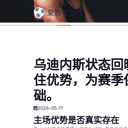
乌迪内斯状态回
住优势，为赛季
础。
2026-05-17
主场优势是否真实存在