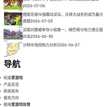
2026-07-06
德国无缘16强震动足坛，点球大战失利成为最大
遗憾
2026-07-03
法国对挪威争夺小组第一，姆巴佩与哈兰德正面
对话
2026-06-30
沙特中场控制力分析
2026-06-27
导航
知道
爱游戏
产品总览
新闻发布
服务方向
联络
爱游戏体育