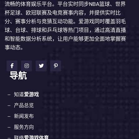
流畅的体育娱乐平台。平台实时同步NBA篮球、世界
杯足球、欧冠联赛及电竞赛事内容，并提供实时比
分、赛事分析与竞猜互动功能。爱游戏同时覆盖羽毛
球、台球、排球和乒乓球等热门项目，通过高清直播
和智能数据分析系统，让用户能够更加全面地掌握赛
事动态。
导航
知道
爱游戏
产品总览
新闻发布
服务方向
联络
爱游戏体育