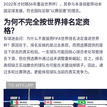
2022年才时隔36年重返世界杯），其参与本身就能带动本
国足球发展，符合国际足联“以赛促建”的理念。
为何不完全按世界排名定资
格？
有球迷会问：为什么不直接用FIFA世界排名决定谁进世界
杯？原因在于，排名反映的是过去表现，而预选赛提供的是
当下状态的真实检验。一支球队可能因核心球员老化导致排
名下滑，但在预选赛中通过战术调整重新崛起；反之，排名
高但缺乏实战磨合的球队也可能在关键战掉链子。因此，通
过多轮比赛筛选，更能体现球队当前的真实竞争力。