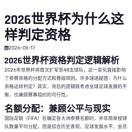
2026世界杯为什么这
样判定资格
2026-05-17
2026世界杯资格判定逻辑解析
2026年世界杯将首次扩军至48支球队，这一变化直接影响
了参赛资格的分配方式和晋级规则。许多球迷疑惑：为什么
资格这样判定？其实，背后的逻辑既考虑全球足球发展的平
衡，也兼顾赛事组织的可行性。
名额分配：兼顾公平与现实
国际足联（FIFA）在确定各大洲参赛名额时，并非简单按球
队数量平均分配，而是综合历史表现、足球发展水平、会员