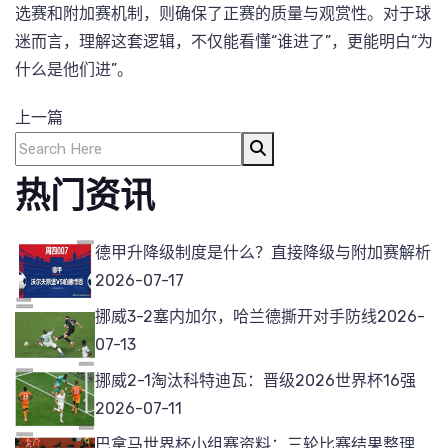
选赛和附加赛机制，则确保了正赛的质量与观赏性。对于球
迷而言，理解这套逻辑，不仅能看懂“谁进了”，更能明白“为
什么是他们进”。
上一篇
热门资讯
德甲升降级制度是什么？直接降级与附加赛解析
2026-07-17
挪威3-2塞内加尔，哈兰德撕开对手防线
2026-
07-13
挪威2-1淘汰科特迪瓦：晋级2026世界杯16强
2026-07-11
巴拿马世界杯小组赛资料：三轮比赛结果整理