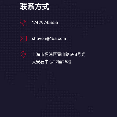
联系方式
17429745655
shaven@163.com
上海市杨浦区霍山路398号光
大安石中心T2座25楼