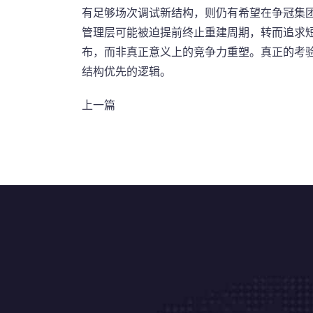
有足够场次调试新结构，则仍有希望在争冠集
管理层可能被迫提前终止重建周期，转而追求短
布，而非真正意义上的竞争力重塑。真正的考
结构优先的逻辑。
上一篇