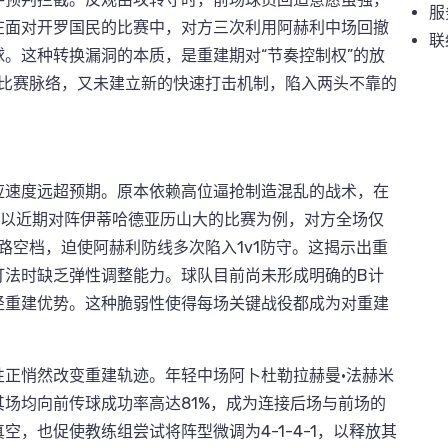
服
在面对开罗国民的比赛中，对方三次利用阿赫利中场回撤
联
。这种转换漏洞的本质，是重建期对“节奏控制权”的放
控比赛脉络，又未建立新的快速打击机制，陷入两头不靠的
应速度远超预期。原本依赖高位逼抢制造混乱的战术，在
。以近期对阵伊蒂哈德亚历山大的比赛为例，对方全场仅
路空档，迫使阿赫利防线多次陷入1v1防守。这揭示出重
打法时缺乏弹性调整能力。球队目前尚未形成明确的B计
径重建优势。这种脆弱性使得每场关键战役都成为对重建
正悄然改变重建轨迹。年轻中场阿卜杜勒拉赫曼·法赫米
场均向前传球成功率高达81%，成为连接后场与前场的
，也促使教练组尝试将阵型微调为4-1-4-1，以释放其