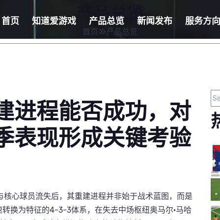
产品总览
首页
知道
爱游戏
产品总览
新闻发布
服务方
首页
产品总览
建进程能否成功，对
季表现形成关键考验
更迭与核心球员流失后，其重建进程并非始于战术蓝图，而是
换为特征的4-3-3体系，在失去中场枢纽奥马尔·马哈