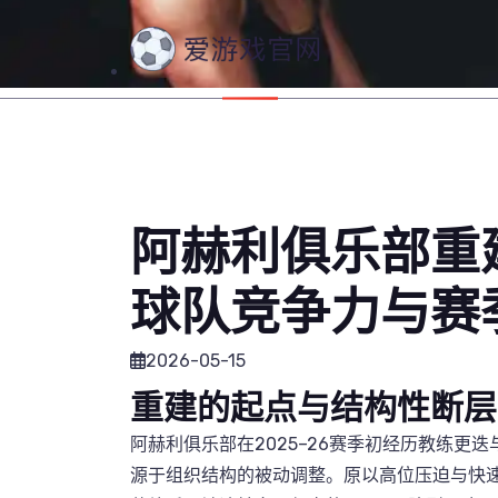
阿赫利俱乐部重
球队竞争力与赛
2026-05-15
重建的起点与结构性断层
阿赫利俱乐部在2025–26赛季初经历教练
源于组织结构的被动调整。原以高位压迫与快速转