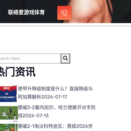
向
联络
爱游戏体育
热门资讯
德甲升降级制度是什么？直接降级与
附加赛解析
2026-07-17
挪威3-2塞内加尔，哈兰德撕开对手防
线
2026-07-13
挪威2-1淘汰科特迪瓦：晋级2026世