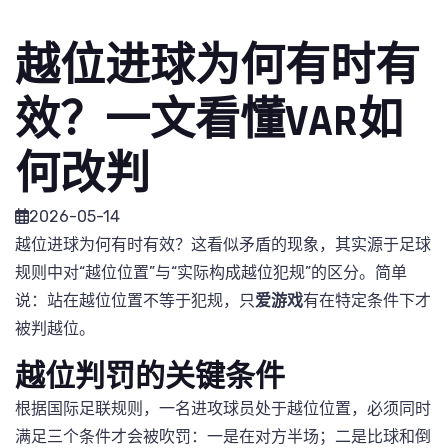
越位进球为何有时有
效？一文看懂VAR如
何改判
2026-05-14
越位进球为何有时有效？这看似矛盾的现象，其实源于足球
规则中对“越位位置”与“实际构成越位犯规”的区分。简单
说：站在越位位置不等于犯规，只
爱游戏
有在特定条件下才
被判越位。
越位判罚的关键条件
根据国际足联规则，一名进攻球员处于越位位置，必须同时
满足三个条件才会被吹罚：一是在对方半场；二是比球和倒