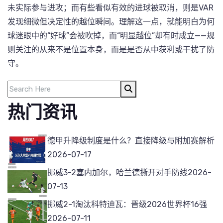
未实际参与进攻；而有些看似有效的进球被取消，则是VAR
发现细微但决定性的越位瞬间。理解这一点，就能明白为何
球迷眼中的“好球”会被吹掉，而“明显越位”却有时成立——规
则关注的从来不是位置本身，而是是否从中获利或干扰了防
守。
热门资讯
德甲升降级制度是什么？直接降级与附加赛解析
2026-07-17
挪威3-2塞内加尔，哈兰德撕开对手防线
2026-
07-13
挪威2-1淘汰科特迪瓦：晋级2026世界杯16强
2026-07-11