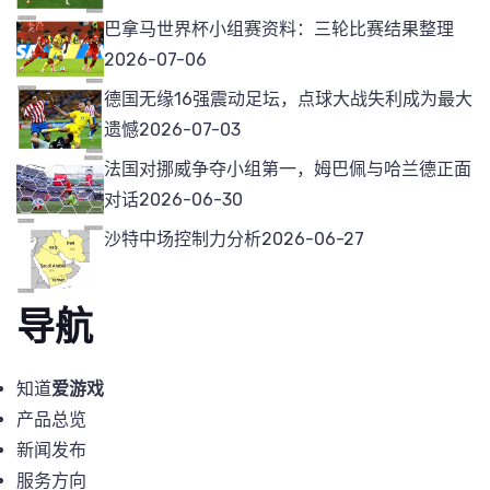
巴拿马世界杯小组赛资料：三轮比赛结果整理
2026-07-06
德国无缘16强震动足坛，点球大战失利成为最大
遗憾
2026-07-03
法国对挪威争夺小组第一，姆巴佩与哈兰德正面
对话
2026-06-30
沙特中场控制力分析
2026-06-27
导航
知道
爱游戏
产品总览
新闻发布
服务方向