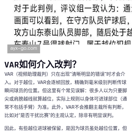
VAR如何介入改判？
VAR（视频助理裁判）只在出现“清晰明显的错误”时才会介
入。对于越位，VAR会逐帧回放，精确到毫米级别判断传球
瞬间球员的位置。但这里有个常见误解：很多人以为只要脚
尖或肩膀越线就算越位，实际上规则以身体可进球部位（通
常不包括手臂）为准。此外，VAR不会推翻主裁所有判断，
比如对“是否干扰比赛”的主观认定，除非有明显误判。
因此，有些越位进球被保留，是因为球员虽处越位位置，但