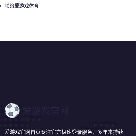
联络
爱游戏体育
爱游戏官网首页专注官方极速登录服务，多年来持续