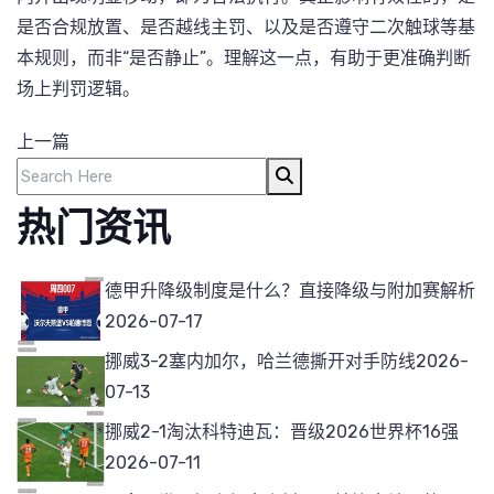
是否合规放置、是否越线主罚、以及是否遵守二次触球等基
本规则，而非“是否静止”。理解这一点，有助于更准确判断
场上判罚逻辑。
上一篇
热门资讯
德甲升降级制度是什么？直接降级与附加赛解析
2026-07-17
挪威3-2塞内加尔，哈兰德撕开对手防线
2026-
07-13
挪威2-1淘汰科特迪瓦：晋级2026世界杯16强
2026-07-11