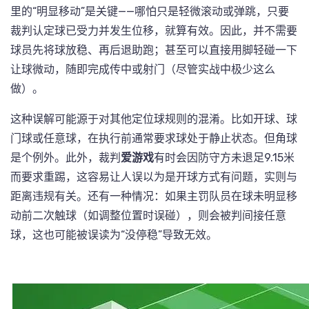
里的“明显移动”是关键——哪怕只是轻微滚动或弹跳，只要
裁判认定球已受力并发生位移，就算有效。因此，并不需要
球员先将球放稳、再后退助跑；甚至可以直接用脚轻碰一下
让球微动，随即完成传中或射门（尽管实战中极少这么
做）。
这种误解可能源于对其他定位球规则的混淆。比如开球、球
门球或任意球，在执行前通常要求球处于静止状态。但角球
是个例外。此外，裁判
爱游戏
有时会因防守方未退足9.15米
而要求重踢，这容易让人误以为是开球方式有问题，实则与
距离违规有关。还有一种情况：如果主罚队员在球未明显移
动前二次触球（如调整位置时误碰），则会被判间接任意
球，这也可能被误读为“没停稳”导致无效。