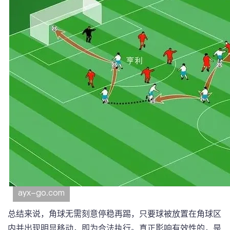
总结来说，角球无需刻意停稳再踢，只要球被放置在角球区
内并出现明显移动，即为合法执行。真正影响有效性的，是