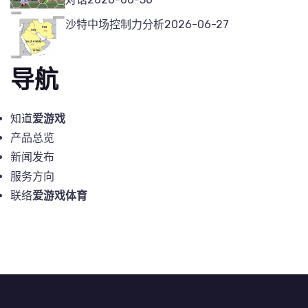
沙特中场控制力分析
2026-06-27
导航
知道
爱游戏
产品总览
新闻发布
服务方向
联络
爱游戏体育