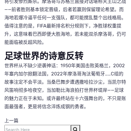
将引发惨烈厮杀。摩洛哥与苏格兰直接对话堪称天王山之战
——前者胜则基本锁定晋级，后者若赢则保留理论希望。而
海地若爆冷逼平任何一支强队，都可能搅乱整个出线格局。
值得注意的是，FIFA最新排名积分规则下，净胜球权重提
升，这意味着巴西即便大胜海地，若未能双杀摩洛哥，仍可
能面临被反超风险。
足球世界的诗意反转
世界杯从不缺少逆袭神话：1950年美国击败英格兰，2002
年塞内加尔掀翻法国，2022年摩洛哥淘汰葡萄牙……C组的
故事注定不会平淡。当桑巴舞步遭遇撒哈拉沙尘，当凯尔特
风笛响彻多哈夜空，当加勒比海浪拍打世界杯堤岸——足球
的魅力正在于未知。或许最终站在十六强舞台的，不只是账
面最强者，更是将信念淬炼成钢的勇者。
上一篇