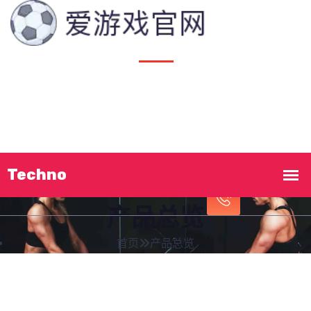
首页
知道
爱游戏
产品总览
新闻发布
立即致电!
服务方向
联络
爱游戏体育
17429745655
产品总览
首页
产品总览