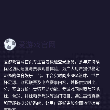
爱游戏官网首页专注官方极速登录服务，多年来持续
优化访问速度与赛事观看体验，为广大用户提供稳定
流畅的体育娱乐平台。平台实时同步NBA篮球、世界
杯足球、欧冠联赛及电竞赛事内容，并提供实时比
分、赛事分析与竞猜互动功能。爱游戏同时覆盖羽毛
球、台球、排球和乒乓球等热门项目，通过高清直播
和智能数据分析系统，让用户能够更加全面地掌握赛