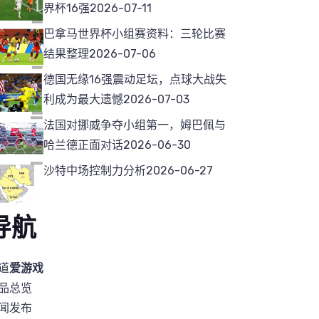
界杯16强
2026-07-11
巴拿马世界杯小组赛资料：三轮比赛
结果整理
2026-07-06
德国无缘16强震动足坛，点球大战失
利成为最大遗憾
2026-07-03
法国对挪威争夺小组第一，姆巴佩与
哈兰德正面对话
2026-06-30
沙特中场控制力分析
2026-06-27
导航
道
爱游戏
品总览
闻发布