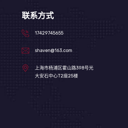
联系方式
17429745655
shaven@163.com
上海市杨浦区霍山路398号光
大安石中心T2座25楼