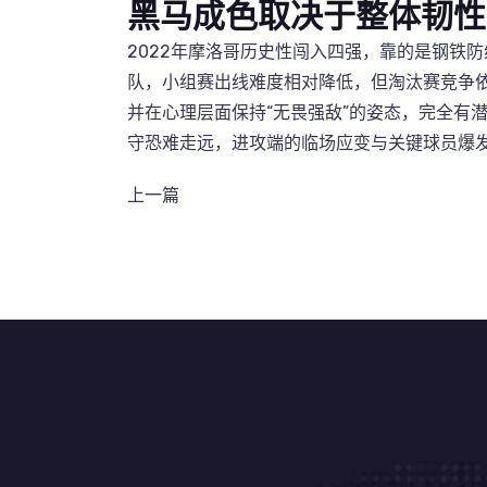
黑马成色取决于整体韧性
2022年摩洛哥历史性闯入四强，靠的是钢铁防
队，小组赛出线难度相对降低，但淘汰赛竞争
并在心理层面保持“无畏强敌”的姿态，完全有
守恐难走远，进攻端的临场应变与关键球员爆
上一篇