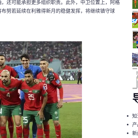
袖，还可能承担更多组织职责。此外，中卫位置上，阿格
将布努若延续在利雅得新月的稳健发挥，将继续镇守球
知
产
新