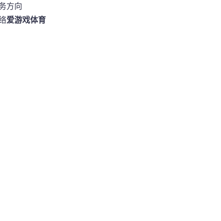
务方向
络
爱游戏体育