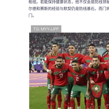
枢纽。若能保持健康状态，他不仅会是防线领
尔德和赛斯的经验与默契仍是防线基石，而门
门。