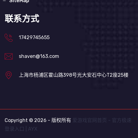
SiteMap
联系方式
17429745655
shaven@163.com
上海市杨浦区霍山路398号光大安石中心T2座25楼
Copyright © 2026 - 版权所有
爱游戏官网首页 - 官方极速
登录入口 | AYX