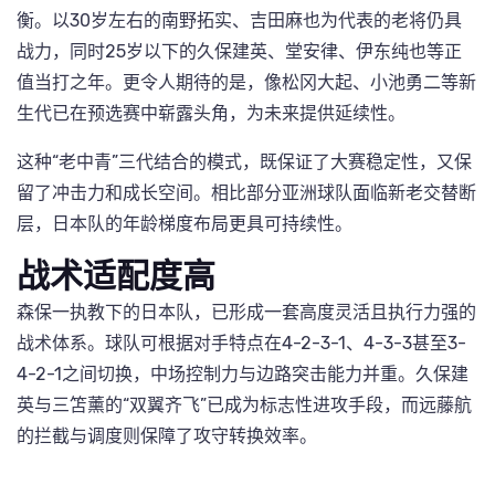
衡。以30岁左右的南野拓实、吉田麻也为代表的老将仍具
战力，同时25岁以下的久保建英、堂安律、伊东纯也等正
值当打之年。更令人期待的是，像松冈大起、小池勇二等新
生代已在预选赛中崭露头角，为未来提供延续性。
这种“老中青”三代结合的模式，既保证了大赛稳定性，又保
留了冲击力和成长空间。相比部分亚洲球队面临新老交替断
层，日本队的年龄梯度布局更具可持续性。
战术适配度高
森保一执教下的日本队，已形成一套高度灵活且执行力强的
战术体系。球队可根据对手特点在4-2-3-1、4-3-3甚至3-
4-2-1之间切换，中场控制力与边路突击能力并重。久保建
英与三笘薰的“双翼齐飞”已成为标志性进攻手段，而远藤航
的拦截与调度则保障了攻守转换效率。