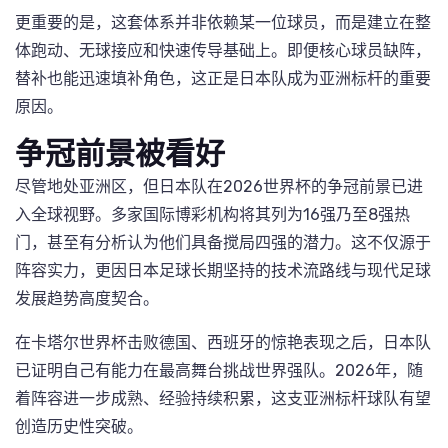
更重要的是，这套体系并非依赖某一位球员，而是建立在整
体跑动、无球接应和快速传导基础上。即便核心球员缺阵，
替补也能迅速填补角色，这正是日本队成为亚洲标杆的重要
原因。
争冠前景被看好
尽管地处亚洲区，但日本队在2026世界杯的争冠前景已进
入全球视野。多家国际博彩机构将其列为16强乃至8强热
门，甚至有分析认为他们具备搅局四强的潜力。这不仅源于
阵容实力，更因日本足球长期坚持的技术流路线与现代足球
发展趋势高度契合。
在卡塔尔世界杯击败德国、西班牙的惊艳表现之后，日本队
已证明自己有能力在最高舞台挑战世界强队。2026年，随
着阵容进一步成熟、经验持续积累，这支亚洲标杆球队有望
创造历史性突破。