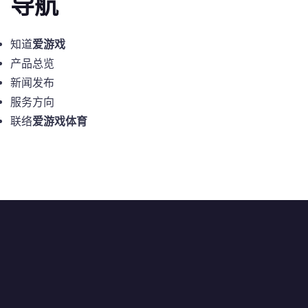
导航
知道
爱游戏
产品总览
新闻发布
服务方向
联络
爱游戏体育