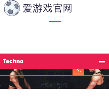
首页
知道
爱游戏
产品总览
新闻发布
立即致电!
服务方向
联络
爱游戏体育
17429745655
产品总览
首页
产品总览