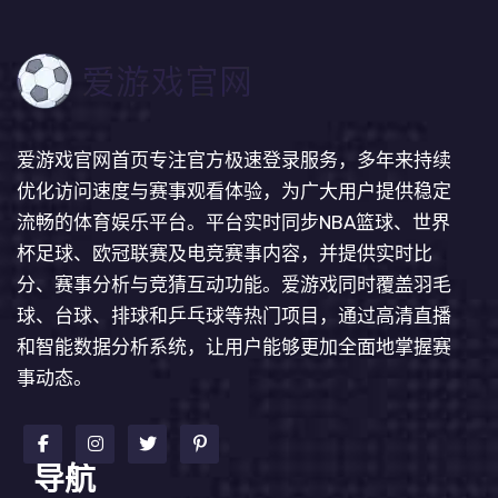
爱游戏官网首页专注官方极速登录服务，多年来持续
优化访问速度与赛事观看体验，为广大用户提供稳定
流畅的体育娱乐平台。平台实时同步NBA篮球、世界
杯足球、欧冠联赛及电竞赛事内容，并提供实时比
分、赛事分析与竞猜互动功能。爱游戏同时覆盖羽毛
球、台球、排球和乒乓球等热门项目，通过高清直播
和智能数据分析系统，让用户能够更加全面地掌握赛
事动态。
导航